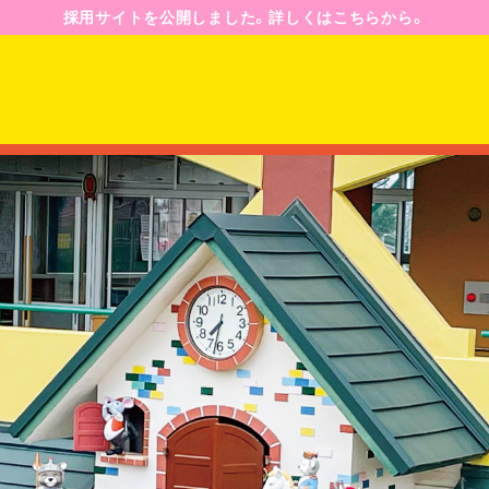
採用サイトを公開しました。詳しくはこちらから。
園のようす
園の一日
年間行事予定
ジ
入園案内
募集要項
Q&A