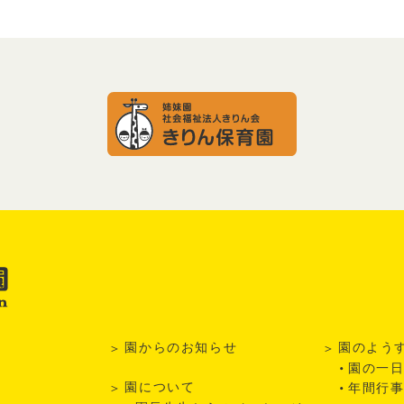
園からのお知らせ
園のよう
園の一
園について
年間行