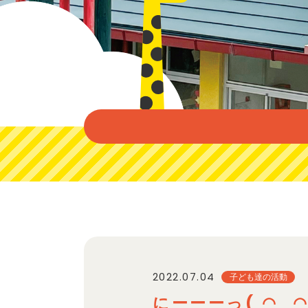
2022.07.04
子ども達の活動
にーーーっ( ◠‿◠