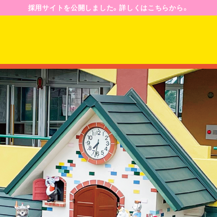
採用サイトを公開しました。詳しくはこちらから。
園のようす
園の一日
年間行事予定
ジ
入園案内
募集要項
Q&A