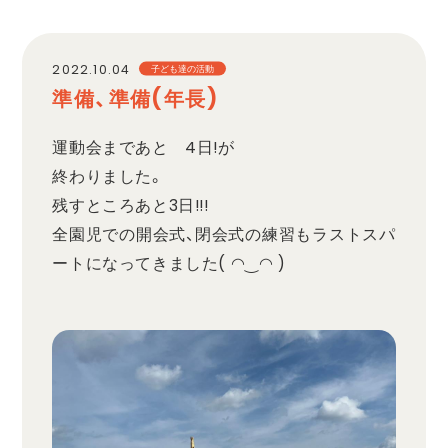
職員採用
2022.10.04
子ども達の活動
準備、準備(年長)
プライバシーポリシー
運動会まであと 4日!が
終わりました。
残すところあと3日!!!
全園児での開会式、閉会式の練習もラストスパ
ートになってきました( ◠‿◠ )