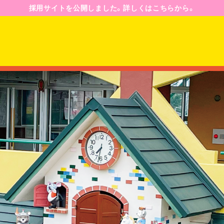
採用サイトを公開しました。詳しくはこちらから。
園のようす
園の一日
年間行事予定
ジ
入園案内
募集要項
Q&A