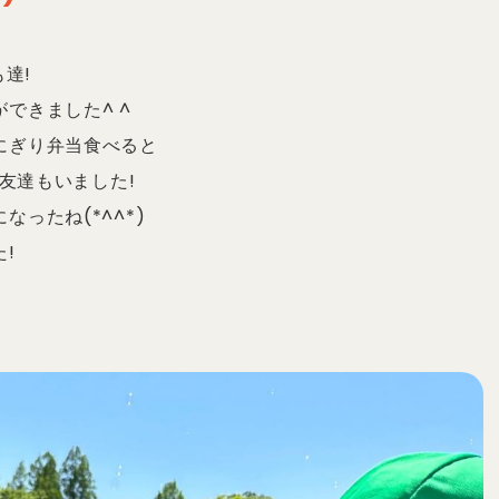
達!
できました^ ^
にぎり弁当食べると
お友達もいました!
ったね(*^^*)
!