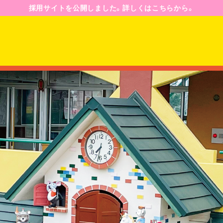
採用サイトを公開しました。詳しくはこちらから。
園のようす
園の一日
年間行事予定
ジ
入園案内
募集要項
Q&A