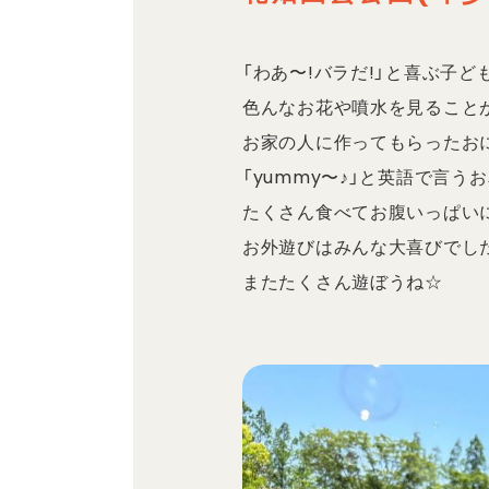
「わあ〜!バラだ!」と喜ぶ子ども
色んなお花や噴水を見ることが
お家の人に作ってもらったお
「yummy〜♪」と英語で言う
たくさん食べてお腹いっぱいにな
お外遊びはみんな大喜びでした
またたくさん遊ぼうね☆