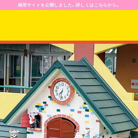
採用サイトを公開しました。詳しくはこちらから。
園のようす
園の一日
年間行事予定
ジ
入園案内
募集要項
Q&A