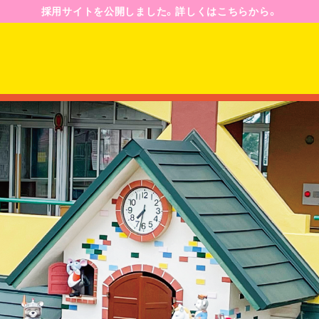
採用サイトを公開しました。詳しくはこちらから。
園のようす
園の一日
年間行事予定
ジ
入園案内
募集要項
Q&A