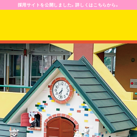
採用サイトを公開しました。詳しくはこちらから。
園のようす
園の一日
年間行事予定
ジ
入園案内
募集要項
Q&A