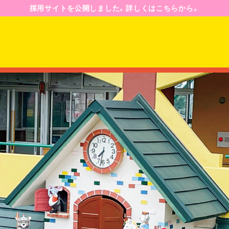
採用サイトを公開しました。詳しくはこちらから。
園のようす
園の一日
年間行事予定
ジ
入園案内
募集要項
Q&A