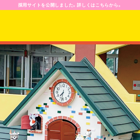
採用サイトを公開しました。詳しくはこちらから。
園のようす
園の一日
年間行事予定
ジ
入園案内
募集要項
Q&A