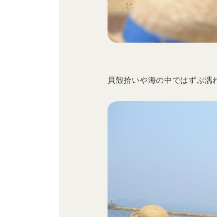
貝殻拾いや海の中ではずぶ濡