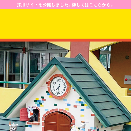
採用サイトを公開しました。詳しくはこちらから。
園のようす
園の一日
年間行事予定
ジ
入園案内
募集要項
Q&A