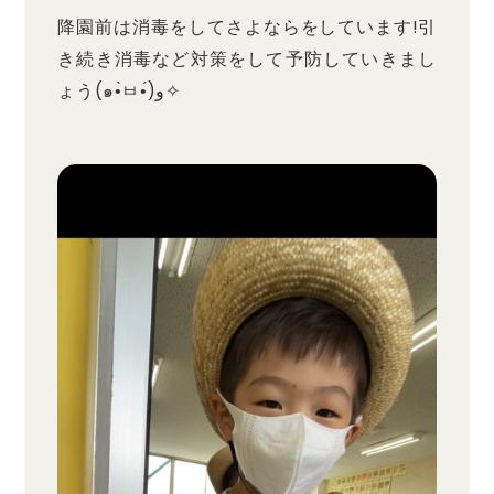
降園前は消毒をしてさよならをしています!引
き続き消毒など対策をして予防していきまし
ょう(๑•̀ㅂ•́)و✧